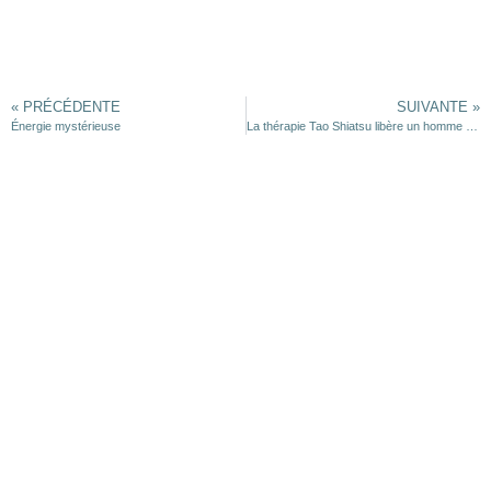
« PRÉCÉDENTE
SUIVANTE »
Énergie mystérieuse
La thérapie Tao Shiatsu libère un homme de sa douleur du bas du dos