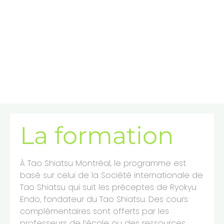
en Chine. Bien qu'il n'ait jamais été attiré par le Japon, il a
développé une passion pour le Shiatsu et, par chance, a
rencontré Ryokyu Endo, fondateur de l'International Tao
Shiatsu Society, lors d'un atelier à Montréal.
La formation
À Tao Shiatsu Montréal, le programme est
basé sur celui de la Société internationale de
Tao Shiatsu qui suit les préceptes de Ryokyu
Endo, fondateur du Tao Shiatsu. Des cours
complémentaires sont offerts par les
professeurs de l’école ou des ressources