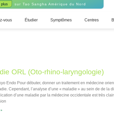
 plus
sur Tao Sangha Amérique du Nord
z-vous
Étudier
Symptômes
Centres
B
die ORL (Oto-rhino-laryngologie)
yo Endo Pour débuter, donner un traitement en médecine orient
die. Cependant, l’analyse d’une « maladie » au sein de de la di
plication d’une maladie par la médecine occidentale est très clai
sion
 »