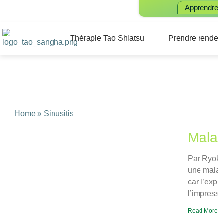
Apprendre
Thérapie Tao Shiatsu
Prendre rende
Home
» Sinusitis
Mala
Par Ryok
une mala
car l’ex
l’impres
Read More